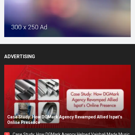
ADVERTISING
Case Study: How DGMark Agency Revamped Allied Ispat’s
Online Presence
Case Study: How DGMark Agency Helped Vaishali Made Music
1