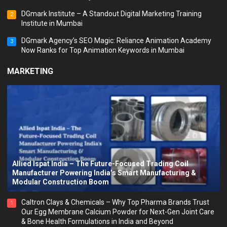
DGmark Institute – A Standout Digital Marketing Training
2
Institute in Mumbai
DGmark Agency’s SEO Magic: Reliance Animation Academy
3
Now Ranks for Top Animation Keywords in Mumbai
MARKETING
Allied Ispat India – The Future-Focused Trading Coil
Manufacturer Powering India’s Smart Manufacturing &
Modular Construction Boom
Caltron Clays & Chemicals – Why Top Pharma Brands Trust
1
Our Egg Membrane Calcium Powder for Next-Gen Joint Care
& Bone Health Formulations in India and Beyond