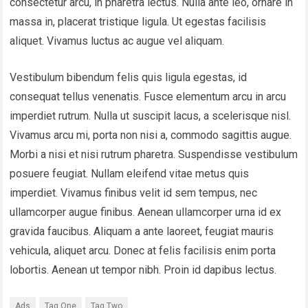
consectetur arcu, in pharetra lectus. Nulla ante leo, ornare in
massa in, placerat tristique ligula. Ut egestas facilisis
aliquet. Vivamus luctus ac augue vel aliquam.
Vestibulum bibendum felis quis ligula egestas, id
consequat tellus venenatis. Fusce elementum arcu in arcu
imperdiet rutrum. Nulla ut suscipit lacus, a scelerisque nisl.
Vivamus arcu mi, porta non nisi a, commodo sagittis augue.
Morbi a nisi et nisi rutrum pharetra. Suspendisse vestibulum
posuere feugiat. Nullam eleifend vitae metus quis
imperdiet. Vivamus finibus velit id sem tempus, nec
ullamcorper augue finibus. Aenean ullamcorper urna id ex
gravida faucibus. Aliquam a ante laoreet, feugiat mauris
vehicula, aliquet arcu. Donec at felis facilisis enim porta
lobortis. Aenean ut tempor nibh. Proin id dapibus lectus.
Ads
Tag One
Tag Two