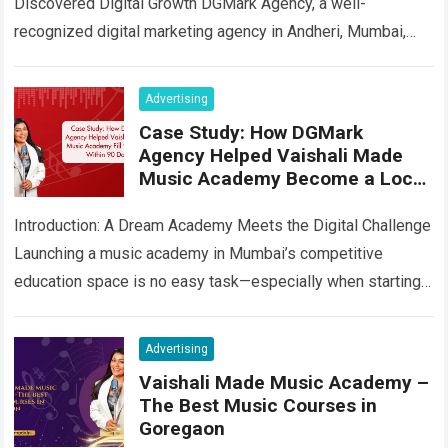
Discovered Digital Growth DGMark Agency, a well-
recognized digital marketing agency in Andheri, Mumbai,
played a pivotal role in helping Allied Ispat Pvt. Ltd., a…
Read
more
Advertising
Case Study: How DGMark
Agency Helped Vaishali Made
Music Academy Become a Local
Music Education Brand
Introduction: A Dream Academy Meets the Digital Challenge
Launching a music academy in Mumbai’s competitive
education space is no easy task—especially when starting
from scratch. When Vaishali Made Music Academy…
Read
more
Advertising
Vaishali Made Music Academy –
The Best Music Courses in
Goregaon