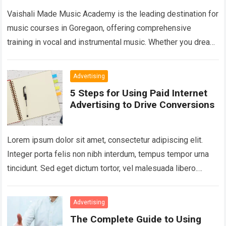
Vaishali Made Music Academy is the leading destination for
music courses in Goregaon, offering comprehensive
training in vocal and instrumental music. Whether you dream
of becoming a playback singer, a…
Read more
Advertising
5 Steps for Using Paid Internet
Advertising to Drive Conversions
Lorem ipsum dolor sit amet, consectetur adipiscing elit.
Integer porta felis non nibh interdum, tempus tempor urna
tincidunt. Sed eget dictum tortor, vel malesuada libero.
Aliquam mattis diam at nunc…
Read more
Advertising
The Complete Guide to Using